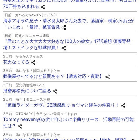
70匹持ち込まれる
1日前
ガハろぐNewsヽ(･ω･)/ｽﾞｺｰ
清水アキラの息子・清水良太郎さん死去で、落語家・柳家小はだが
「いじめ」「暴行」被害告発
1日前
萌えオタニュース速報
『君のことが大大大大大好きな100人の彼女』17話感想 須藤育登
場！ストイックな野球部員！
2日前
かるかんタイムズ
花火なってる
2日前
為になる？質問ある？まとめ
葬儀屋やってるけど質問ある？【遺族対応・夜勤】
2日前
歴史的速報＠2ｃｈ
播磨赤松氏について語る
2日前
萌えオタニュース速報
『仮面ライダーガヴ』22話感想 ショウマと絆斗の仲直り！
2日前
OTONARY | 今日もいい音鳴ってますね
Tommy heavenly6が約11年ぶりに楽曲リリース、活動再開の可能
性は？
3日前
為になる？質問ある？まとめ