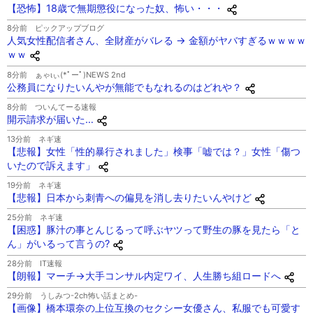
【恐怖】18歳で無期懲役になった奴、怖い・・・
8分前
ピックアップブログ
人気女性配信者さん、全財産がバレる → 金額がヤバすぎるｗｗｗｗ
ｗｗ
8分前
ぁゃιぃ(*ﾟーﾟ)NEWS 2nd
公務員になりたいんやが無能でもなれるのはどれや？
8分前
ついんてーる速報
開示請求が届いた…
13分前
ネギ速
【悲報】女性「性的暴行されました」検事「嘘では？」女性「傷つ
いたので訴えます」
19分前
ネギ速
【悲報】日本から刺青への偏見を消し去りたいんやけど
25分前
ネギ速
【困惑】豚汁の事とんじるって呼ぶヤツって野生の豚を見たら「と
ん」がいるって言うの?
28分前
IT速報
【朗報】マーチ→大手コンサル内定ワイ、人生勝ち組ロードへ
29分前
うしみつ-2ch怖い話まとめ-
【画像】橋本環奈の上位互換のセクシー女優さん、私服でも可愛す