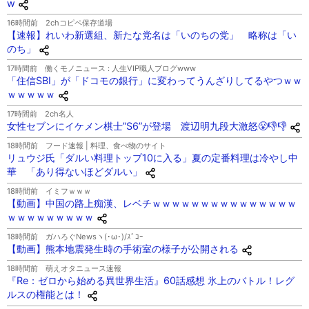
w
16時間前
2chコピペ保存道場
【速報】れいわ新選組、新たな党名は「いのちの党」 略称は「い
のち」
17時間前
働くモノニュース : 人生VIP職人ブログwww
「住信SBI」が「ドコモの銀行」に変わってうんざりしてるやつｗｗ
ｗｗｗｗｗ
17時間前
2ch名人
女性セブンにイケメン棋士”S6”が登場 渡辺明九段大激怒😤👎👎
18時間前
フード速報 | 料理、食べ物のサイト
リュウジ氏「ダルい料理トップ10に入る」夏の定番料理は冷やし中
華 「あり得ないほどダルい」
18時間前
イミフｗｗｗ
【動画】中国の路上痴漢、レベチｗｗｗｗｗｗｗｗｗｗｗｗｗｗｗ
ｗｗｗｗｗｗｗｗｗ
18時間前
ガハろぐNewsヽ(･ω･)/ｽﾞｺｰ
【動画】熊本地震発生時の手術室の様子が公開される
18時間前
萌えオタニュース速報
『Re：ゼロから始める異世界生活』60話感想 氷上のバトル！レグ
ルスの権能とは！