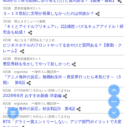
IBS持ちで在宅勤務に切り替えたけど質問ある？【腹痛・通勤】
3日前
歴史的速報＠2ｃｈ
３～１５世紀に文明が発展しなかったのは何故か？
3日前
萌えオタニュース速報
『キミとアイドルプリキュア♪』2話感想 バズるキュアアイドル！研
究会も結成！
4日前
為になる？質問ある？まとめ
ビジネスホテルのフロントやってる女やけど質問ある？【夜勤・ク
レーム】
4日前
歴史的速報＠2ｃｈ
豊臣秀頼を生かしてやって欲しかった
4日前
eigotoka 〜海外スレ翻訳所〜
『アニメ海外の反応』無職転生Ⅲ ～異世界行ったら本気だす～（3
期） 第6話
6日前
OTONARY | 今日もいい音鳴ってますね
2026年6月 おすすめ新曲 洋楽編
8日前
eigotoka 〜海外スレ翻訳所〜
『アニメ海外の反応』幼女戦記Ⅱ 第4話
8日前
OTONARY | 今日もいい音鳴ってますね
BTS「グラミー賞エントリーしない」アジア部門ボイコットで大変