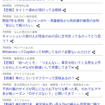
6時間前
VIPPERな俺
【悲報】タイミー虐めが流行ってる模様
7時間前
2chコピペ保存道場
懲役7年を求刑 元ジャンポケ・斉藤被告から性的暴行被害の女性
「安心して眠りたい」
7時間前
なんか憑かれた速報
キャッシュレス派の人が現金のみの店に文句言ってるのってどう思
う？
7時間前
PCパーツまとめ
WindowsってCopilotってAI押してるの？必要ないんだけど
7時間前
修羅場まとめ速報
【悲報】「絵へたくそ」「つまんない」暴言を吐いてくる男を上手
くかわしたら⇒なぜか勘違いして求愛してきてw
7時間前
アウトドアまとめ
【画像】車のこういうマフラーって意味あるの？
7時間前
渡る世間はキチばかり - 鬼女・修羅場・キチママ・義家族まとめ-
子供の服のサイズが同じになりお下がりを断った私。それでもママ
友が毎シーズン『○サイズない？』と聞いてきて・・・
7時間前
イミフｗｗｗ
【動画】修行僧12名、被災地を思い高さ7mの棒から琵琶湖に飛び