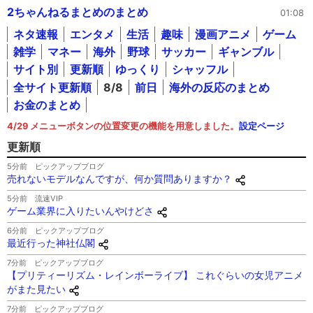
2ちゃんねるまとめのまとめ
01:08
ネタ速報
エンタメ
生活
趣味
漫画アニメ
ゲーム
雑学
マネー
海外
野球
サッカー
ギャンブル
サイト別
更新順
ゆっくり
シャッフル
全サイト更新順
8/8
前日
海外の反応のまとめ
お金のまとめ
4/29 メニューボタンの位置変更の機能を用意しました。
設定ページ
更新順
5分前
ピックアップブログ
売れないモデルなんですが、何か質問ありますか？
5分前
流速VIP
ゲーム業界に入りたいんやけどさ
6分前
ピックアップブログ
最近行った神社仏閣
7分前
ピックアップブログ
【プリティーリズム・レインボーライブ】 これぐらいの女児アニメ
がまた見たい
7分前
ピックアップブログ