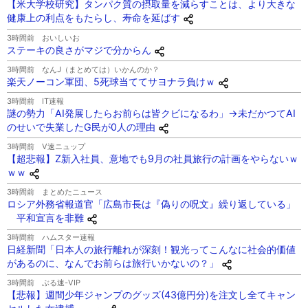
【米大学校研究】タンパク質の摂取量を減らすことは、より大きな
健康上の利点をもたらし、寿命を延ばす
3時間前
おいしいお
ステーキの良さがマジで分からん
3時間前
なんJ（まとめては）いかんのか？
楽天ノーコン軍団、5死球当ててサヨナラ負けｗ
3時間前
IT速報
謎の勢力「AI発展したらお前らは皆クビになるわ」→未だかつてAI
のせいで失業したG民が0人の理由
3時間前
V速ニュップ
【超悲報】Z新入社員、意地でも9月の社員旅行の計画をやらないｗ
ｗｗ
3時間前
まとめたニュース
ロシア外務省報道官「広島市長は『偽りの呪文』繰り返している」
平和宣言を非難
3時間前
ハムスター速報
日経新聞「日本人の旅行離れが深刻！観光ってこんなに社会的価値
があるのに、なんでお前らは旅行いかないの？」
3時間前
ぶる速-VIP
【悲報】週間少年ジャンプのグッズ(43億円分)を注文し全てキャン