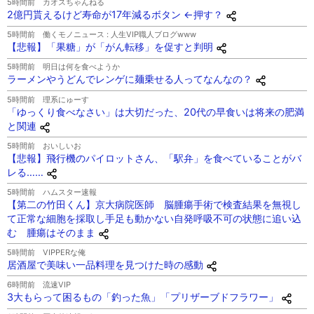
5時間前
カオスちゃんねる
2億円貰えるけど寿命が17年減るボタン ←押す？
5時間前
働くモノニュース : 人生VIP職人ブログwww
【悲報】「果糖」が「がん転移」を促すと判明
5時間前
明日は何を食べようか
ラーメンやうどんでレンゲに麺乗せる人ってなんなの？
5時間前
理系にゅーす
「ゆっくり食べなさい」は大切だった、20代の早食いは将来の肥満
と関連
5時間前
おいしいお
【悲報】飛行機のパイロットさん、「駅弁」を食べていることがバ
レる……
5時間前
ハムスター速報
【第二の竹田くん】京大病院医師 脳腫瘍手術で検査結果を無視し
て正常な細胞を採取し手足も動かない自発呼吸不可の状態に追い込
む 腫瘍はそのまま
5時間前
VIPPERな俺
居酒屋で美味い一品料理を見つけた時の感動
6時間前
流速VIP
3大もらって困るもの「釣った魚」「プリザーブドフラワー」