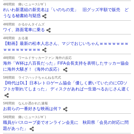
4時間前
痛いニュース(ﾉ∀`)
れいわ新選組の新党名は「いのちの党」 旧グッズ半額で販売 ど
うなる秘書給与疑惑
4時間前
かるかんタイムズ
ワイ、路面電車に乗る
4時間前
おる速
【動画】最新の松本人志さん、マジでおじいちゃんｗｗｗｗｗｗｗ
ｗｗｗｗｗｗｗｗｗ
4時間前
ワールドサッカーファン 海外の反応
海外「W杯は八百長だった」FIFA会長支持を表明したサッカー協会
に海外大騒ぎ！（海外の反応）
5時間前
ライフハックちゃんねる弐式
【時代はDL】日本レトロゲーム協会「優しく磨いていたのにCDソ
フトが割れてしまった」 ディスクがあれば一生遊べるおじさん逝く
5時間前
なんか憑かれた速報
お前らの一番好きな映画は何？
5時間前
痛いニュース(ﾉ∀`)
職員がバスローブ姿でオンライン会見に 秋田県「会見の対応に問
題があった」