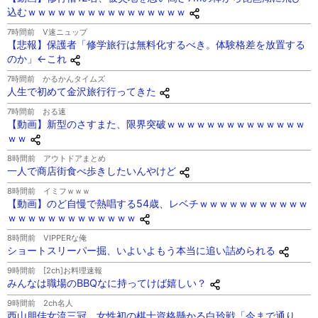
込むｗｗｗｗｗｗｗｗｗｗｗｗｗｗｗｗ
7時間前
V速ニュップ
【悲報】保護者「修学旅行は無料化するべき。体験格差を放置する
のか」←これ
7時間前
かるかんタイムズ
人生で初めて金沢旅行行ってきた
7時間前
おる速
【動画】新型のさすまた、限界突破ｗｗｗｗｗｗｗｗｗｗｗｗｗｗ
ｗｗ
8時間前
アウトドアまとめ
一人で商店街食べ歩きしたいんやけど
8時間前
イミフｗｗｗ
【動画】のど自慢で熱唱する54歳、レベチｗｗｗｗｗｗｗｗｗｗｗ
ｗｗｗｗｗｗｗｗｗｗｗｗｗ
8時間前
VIPPERな俺
ショートスリーパー掘、いよいよもう本当に追い詰められる
9時間前
[2ch]お料理速報
みんなは職場のBBQなに持ってけば嬉しい？
9時間前
2ch名人
西山朋佳女流三冠、女性初の棋士資格懸かる白玲戦「今まで通り