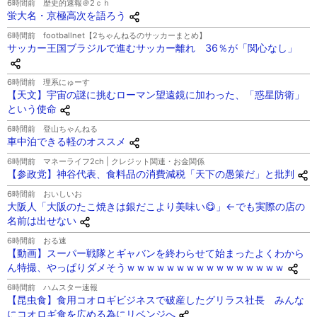
6時間前
歴史的速報＠2ｃｈ
蛍大名・京極高次を語ろう
6時間前
footballnet【2ちゃんねるのサッカーまとめ】
サッカー王国ブラジルで進むサッカー離れ 36％が「関心なし」
6時間前
理系にゅーす
【天文】宇宙の謎に挑むローマン望遠鏡に加わった、「惑星防衛」
という使命
6時間前
登山ちゃんねる
車中泊できる軽のオススメ
6時間前
マネーライフ2ch | クレジット関連・お金関係
【参政党】神谷代表、食料品の消費減税「天下の愚策だ」と批判
6時間前
おいしいお
大阪人「大阪のたこ焼きは銀だこより美味い😋」←でも実際の店の
名前は出せない
6時間前
おる速
【動画】スーパー戦隊とギャバンを終わらせて始まったよくわから
ん特撮、やっぱりダメそうｗｗｗｗｗｗｗｗｗｗｗｗｗｗｗｗ
6時間前
ハムスター速報
【昆虫食】食用コオロギビジネスで破産したグリラス社長 みんな
にコオロギ食を広める為にリベンジへ