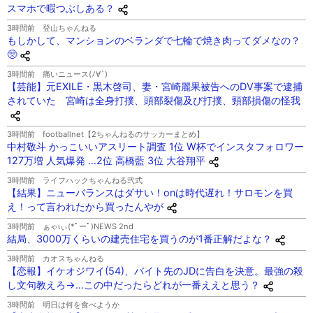
スマホで暇つぶしある？
3時間前
登山ちゃんねる
もしかして、マンションのベランダで七輪で焼き肉ってダメなの？
🥺
3時間前
痛いニュース(ﾉ∀`)
【芸能】元EXILE・黒木啓司、妻・宮崎麗果被告へのDV事案で逮捕
されていた 宮崎は全身打撲、頭部裂傷及び打撲、頸部損傷の怪我
3時間前
footballnet【2ちゃんねるのサッカーまとめ】
中村敬斗 かっこいいアスリート調査 1位 W杯でインスタフォロワー
127万増 人気爆発 …2位 高橋藍 3位 大谷翔平
3時間前
ライフハックちゃんねる弐式
【結果】ニューバランスはダサい！onは時代遅れ！サロモンを買
え！って言われたから買ったんやが
3時間前
ぁゃιぃ(*ﾟーﾟ)NEWS 2nd
結局、3000万くらいの建売住宅を買うのが1番正解だよな？
3時間前
カオスちゃんねる
【恋報】イケオジワイ(54)、バイト先のJDに告白を決意。最強の殺
し文句教えろ→…この中だったらどれが一番ええと思う？
3時間前
明日は何を食べようか