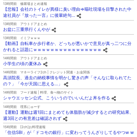
13時間前
修羅場まとめ速報
【悲報】会社のトイレが異様に臭い理由⇒嘔吐現場を目撃された中
途社員が『放った一言』に後輩絶句…
13時間前
アウトドアまとめ
お盆に三重県行くんやが
13時間前
イミフｗｗｗ
【動画】自転車か歩行者か、どっちが悪いかで意見が真っ二つに分
かれると話題にｗｗｗｗｗｗｗｗｗｗｗｗｗｗｗｗ
14時間前
アウトドアまとめ
小学生の頃の夏休み
14時間前
マネーライフ2ch | クレジット関連・お金関係
高須院長、過去の納税事情を明かし驚きの声「そんなに取られてた
の？」「今が天国に思える…」
14時間前
フード速報 | 料理、食べ物のサイト
シャウエッセン公式、こういうのでいいんだよ丼を作る
14時間前
理系にゅーす
【運動】運動は週1回にまとめても体脂肪が減少するとの研究結果、
週3回との有意差は確認されず
15時間前
[2ch]お料理速報
「住信SBI」が「ドコモの銀行」に変わってうんざりしてるやつw w