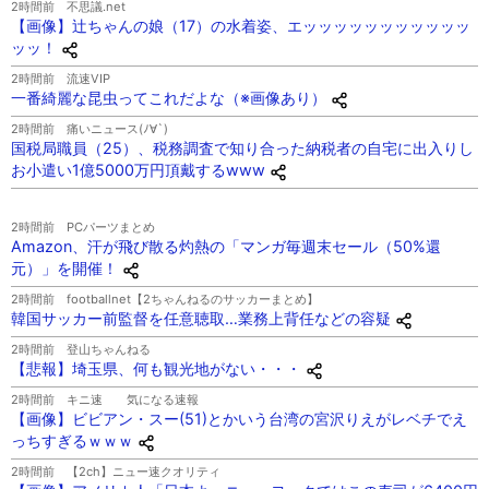
2時間前
不思議.net
【画像】辻ちゃんの娘（17）の水着姿、エッッッッッッッッッッッ
ッッ！
2時間前
流速VIP
一番綺麗な昆虫ってこれだよな（※画像あり）
2時間前
痛いニュース(ﾉ∀`)
国税局職員（25）、税務調査で知り合った納税者の自宅に出入りし
お小遣い1億5000万円頂戴するwww
2時間前
PCパーツまとめ
Amazon、汗が飛び散る灼熱の「マンガ毎週末セール（50%還
元）」を開催！
2時間前
footballnet【2ちゃんねるのサッカーまとめ】
韓国サッカー前監督を任意聴取…業務上背任などの容疑
2時間前
登山ちゃんねる
【悲報】埼玉県、何も観光地がない・・・
2時間前
キニ速 気になる速報
【画像】ビビアン・スー(51)とかいう台湾の宮沢りえがレベチでえ
っちすぎるｗｗｗ
2時間前
【2ch】ニュー速クオリティ