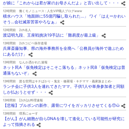
が娘に『これからは君が家のお母さんだよ』と言い出して・・・
12時間前
働くモノニュース : 人生VIP職人ブログwww
積水ハウス「地面師に55億円騙し取られた…」 ワイ「はえーかわい
そう…会社滅茶苦茶やろなぁ」
12時間前
2ch名人
渡辺明九段、王座戦挑決19手詰に「難易度が最上級」
13時間前
2chコピペ保存道場
兵庫斎藤知事、県の海外事務所を全廃へ「公務員が海外で遊ぶため
にあるだけ」
13時間前
なんか憑かれた速報
ネット民A「仮免検定はそこそこ落ちる」ネット民B「仮免検定は普
通落ちないぞ」
13時間前
渡る世間はキチばかり - 鬼女・修羅場・キチママ・義家族まとめ-
ランチ会に子供3人を連れてきたママ。子供1人や単身参加者と同額
しか払おうとせず・・・
13時間前
[2ch]お料理速報
【悲報】ブルボンの新作、露骨にワイをガッカリさせてくる🥺🌰
13時間前
理系にゅーす
【がん】がん細胞が自らDNAを壊して進化している可能性が研究に
よって指摘される