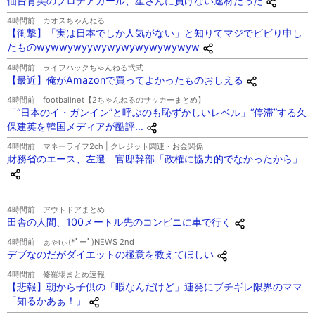
仙台育英のプロチアガール、星さんに負けない逸材だった
4時間前
カオスちゃんねる
【衝撃】「実は日本でしか人気がない」と知りてマジでビビり申し
たものwywwywyywywywywywywywyw
4時間前
ライフハックちゃんねる弐式
【最近】俺がAmazonで買ってよかったものおしえる
4時間前
footballnet【2ちゃんねるのサッカーまとめ】
「“日本のイ・ガンイン”と呼ぶのも恥ずかしいレベル」“停滞”する久
保建英を韓国メディアが酷評…
4時間前
マネーライフ2ch | クレジット関連・お金関係
財務省のエース、左遷 官邸幹部「政権に協力的でなかったから」
4時間前
アウトドアまとめ
田舎の人間、100メートル先のコンビニに車で行く
4時間前
ぁゃιぃ(*ﾟーﾟ)NEWS 2nd
デブなのだがダイエットの極意を教えてほしい
4時間前
修羅場まとめ速報
【悲報】朝から子供の「暇なんだけど」連発にブチギレ限界のママ
「知るかあぁ！」