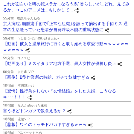
これが面白いと噂の転スラか…なろう系1番らしいが…どれ、見てみ
るか」→このアニメは…もしかして…
55分前
理想ちゃんねる
京大病院､脳腫瘍手術で｢正常な組織｣を誤って摘出する手術ミス 通
常の生活送っていた患者が自発呼吸不能の重篤状態に
59分前
うしみつ-2ch怖い話まとめ-
【動画】彼女と温泉旅行に行くと取り始める求愛行動ｗｗｗｗｗｗ
ｗｗｗｗｗ
59分前
コノユビ
【動画あり】ミスイタリア地方予選、黒人女性が優勝し炎上
59分前
ぶる速-VIP
【画像】B型作業所の時給、ガチで奴隷すぎる
1時間前
不思議.net
【驚愕】性行為をしない『友情結婚』をした夫婦、こうなる
⇒･･･！！！
1時間前
なんか憑かれた速報
言うほどトンカツで飯食えるか？
1時間前
流速VIP
【悲報】ワイのトッモドパガキすぎるｗｗｗ
1時間前
PCパーツまとめ