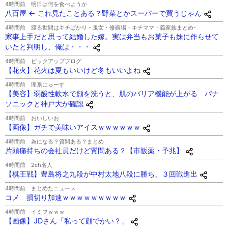
4時間前
明日は何を食べようか
八百屋 ← これ見たことある？野菜とかスーパーで買うじゃん
4時間前
渡る世間はキチばかり - 鬼女・修羅場・キチママ・義家族まとめ-
家事上手だと思って結婚した嫁。実は弁当もお菓子も妹に作らせて
いたと判明し、俺は・・・
4時間前
ピックアップブログ
【花火】花火は夏もいいけど冬もいいよね
4時間前
理系にゅーす
【美容】弱酸性軟水で顔を洗うと、肌のバリア機能が上がる パナ
ソニックと神戸大が確認
4時間前
おいしいお
【画像】ガチで美味いアイスｗｗｗｗｗｗ
4時間前
為になる？質問ある？まとめ
片頭痛持ちの会社員だけど質問ある？【市販薬・予兆】
4時間前
2ch名人
【棋王戦】豊島将之九段が中村太地八段に勝ち、３回戦進出
4時間前
まとめたニュース
コメ 損切り加速ｗｗｗｗｗｗｗｗｗ
4時間前
イミフｗｗｗ
【画像】JDさん「私って顔でかい？」