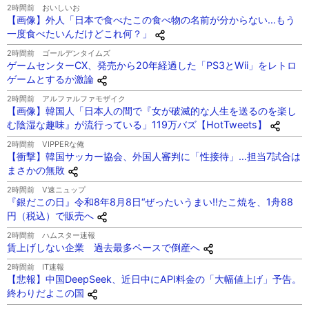
2時間前
おいしいお
【画像】外人「日本で食べたこの食べ物の名前が分からない…もう
一度食べたいんだけどこれ何？」
2時間前
ゴールデンタイムズ
ゲームセンターCX、発売から20年経過した「PS3とWii」をレトロ
ゲームとするか激論
2時間前
アルファルファモザイク
【画像】韓国人「日本人の間で『女が破滅的な人生を送るのを楽し
む陰湿な趣味』が流行っている」119万バズ【HotTweets】
2時間前
VIPPERな俺
【衝撃】韓国サッカー協会、外国人審判に「性接待」…担当7試合は
まさかの無敗
2時間前
V速ニュップ
『銀だこの日』令和8年8月8日“ぜったいうまい!!たこ焼を、1舟88
円（税込）で販売へ
2時間前
ハムスター速報
賃上げしない企業 過去最多ペースで倒産へ
2時間前
IT速報
【悲報】中国DeepSeek、近日中にAPI料金の「大幅値上げ」予告。
終わりだよこの国