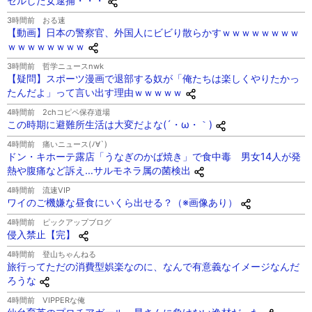
セルした女逮捕・・・
3時間前
おる速
【動画】日本の警察官、外国人にビビり散らかすｗｗｗｗｗｗｗｗ
ｗｗｗｗｗｗｗｗ
3時間前
哲学ニュースnwk
【疑問】スポーツ漫画で退部する奴が「俺たちは楽しくやりたかっ
たんだよ」って言い出す理由ｗｗｗｗｗ
4時間前
2chコピペ保存道場
この時期に避難所生活は大変だよな(´・ω・｀)
4時間前
痛いニュース(ﾉ∀`)
ドン・キホーテ露店「うなぎのかば焼き」で食中毒 男女14人が発
熱や腹痛など訴え…サルモネラ属の菌検出
4時間前
流速VIP
ワイのご機嫌な昼食にいくら出せる？（※画像あり）
4時間前
ピックアップブログ
侵入禁止【完】
4時間前
登山ちゃんねる
旅行ってただの消費型娯楽なのに、なんで有意義なイメージなんだ
ろうな
4時間前
VIPPERな俺