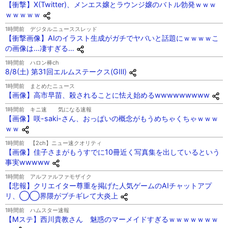
【衝撃】X(Twitter)、メンエス嬢とラウンジ嬢のバトル勃発ｗｗｗ
ｗｗｗｗｗ
1時間前
デジタルニューススレッド
【衝撃画像】AIのイラスト生成がガチでヤバいと話題にｗｗｗｗこ
の画像は…凄すぎる…
1時間前
ハロン棒ch
8/8(土) 第31回エルムステークス(GⅢ)
1時間前
まとめたニュース
【画像】高市早苗、殺されることに怯え始めるwwwwwwwww
1時間前
キニ速 気になる速報
【画像】咲-saki-さん、おっぱいの概念がもうめちゃくちゃｗｗｗ
ｗｗ
1時間前
【2ch】ニュー速クオリティ
【画像】佳子さまがもうすでに10冊近く写真集を出しているという
事実wwwww
1時間前
アルファルファモザイク
【悲報】クリエイター尊重を掲げた人気ゲームのAIチャットアプ
リ、◯◯界隈がブチギレて大炎上
1時間前
ハムスター速報
【Mステ】西川貴教さん 魅惑のマーメイドすぎるｗｗｗｗｗｗｗ