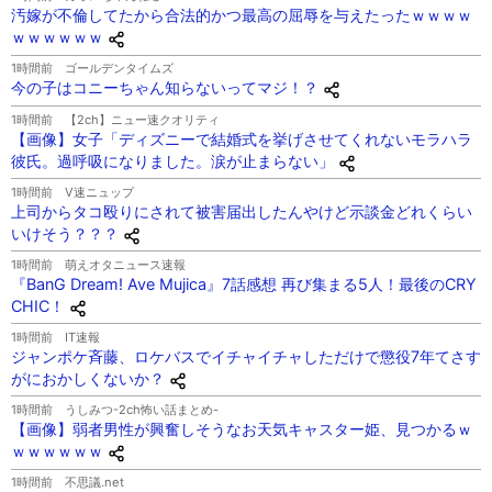
汚嫁が不倫してたから合法的かつ最高の屈辱を与えたったｗｗｗｗ
ｗｗｗｗｗｗ
1時間前
ゴールデンタイムズ
今の子はコニーちゃん知らないってマジ！？
1時間前
【2ch】ニュー速クオリティ
【画像】女子「ディズニーで結婚式を挙げさせてくれないモラハラ
彼氏。過呼吸になりました。涙が止まらない」
1時間前
V速ニュップ
上司からタコ殴りにされて被害届出したんやけど示談金どれくらい
いけそう？？？
1時間前
萌えオタニュース速報
『BanG Dream! Ave Mujica』7話感想 再び集まる5人！最後のCRY
CHIC！
1時間前
IT速報
ジャンポケ斉藤、ロケバスでイチャイチャしただけで懲役7年てさす
がにおかしくないか？
1時間前
うしみつ-2ch怖い話まとめ-
【画像】弱者男性が興奮しそうなお天気キャスター姫、見つかるｗ
ｗｗｗｗｗｗ
1時間前
不思議.net