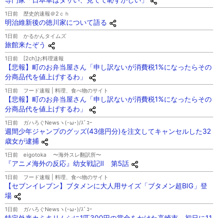
1日前
歴史的速報＠2ｃｈ
明治維新後の徳川家について語る
1日前
かるかんタイムズ
旅館来たぞう
1日前
[2ch]お料理速報
【悲報】町のお弁当屋さん「申し訳ないが消費税1%になったらその
分商品代を値上げするわ」
1日前
フード速報 | 料理、食べ物のサイト
【悲報】町のお弁当屋さん「申し訳ないが消費税1%になったらその
分商品代を値上げするわ」
1日前
ガハろぐNewsヽ(･ω･)/ｽﾞｺｰ
週間少年ジャンプのグッズ(43億円分)を注文してキャンセルした32
歳女が逮捕
1日前
eigotoka 〜海外スレ翻訳所〜
『アニメ海外の反応』幼女戦記Ⅱ 第5話
1日前
フード速報 | 料理、食べ物のサイト
【セブンイレブン】ブタメンに大人用サイズ「ブタメン超BIG」登
場
1日前
ガハろぐNewsヽ(･ω･)/ｽﾞｺｰ
特定外来カミキリムシに1匹300円の賞金をかけた高崎市、初日に11