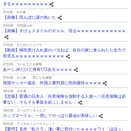
ぎるｗｗｗｗｗｗｗｗｗ
31分前
ネギ速
【画像】田んぼに謎の魚いた
33分前
不思議.net
【画像】すげぇスタイルのギャル、現るｗｗｗｗｗｗｗｗｗｗｗｗ
37分前
まとめたニュース
【動画】移民受け入れ派のパヨおば、自分の家に来られたら全力で
拒否るｗｗｗｗｗｗｗｗｗｗｗｗ
37分前
ついんてーる速報
あーしJKだけど身長172あるｗｗｗｗ
37分前
キニ速 気になる速報
韓国サッカー協会、外国人審判員に性的接待ｗｗｗｗ
38分前
ネギ速
【悲報】普通の日本人「任意保険を強制する人達へ！任意保険は必
要ない。そもそも事故を起こしません」
38分前
ゴールデンタイムズ
カップヌードル、一周してやっぱり醤油が美味しい
50分前
デジタルニューススレッド
【驚愕】名作『転スラ』凄い事に気付いたｗｗｗｗワイ「ほほぅ、