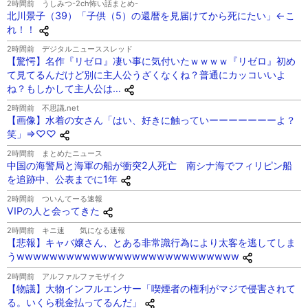
2時間前
うしみつ-2ch怖い話まとめ-
北川景子（39）「子供（5）の還暦を見届けてから死にたい」←こ
れ！！
2時間前
デジタルニューススレッド
【驚愕】名作『リゼロ』凄い事に気付いたｗｗｗｗ『リゼロ』初め
て見てるんだけど別に主人公うざくなくね？普通にカッコいいよ
ね？もしかして主人公は…
2時間前
不思議.net
【画像】水着の女さん「はい、好きに触っていーーーーーーーよ？
笑」⇒♡♡
2時間前
まとめたニュース
中国の海警局と海軍の船が衝突2人死亡 南シナ海でフィリピン船
を追跡中、公表までに1年
2時間前
ついんてーる速報
VIPの人と会ってきた
2時間前
キニ速 気になる速報
【悲報】キャバ嬢さん、とある非常識行為により太客を逃してしま
うwwwwwwwwwwwwwwwwwwwwwwwwwww
2時間前
アルファルファモザイク
【物議】大物インフルエンサー「喫煙者の権利がマジで侵害されて
る。いくら税金払ってるんだ」