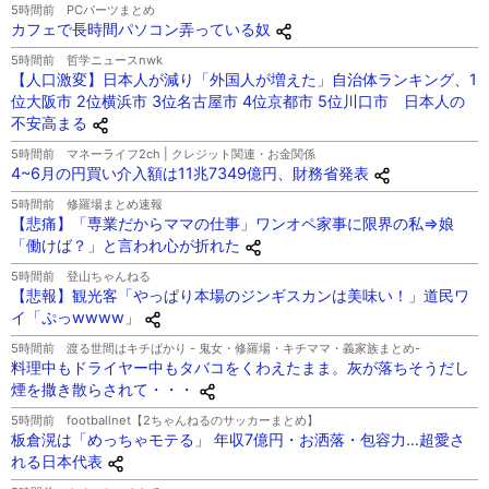
5時間前
PCパーツまとめ
カフェで長時間パソコン弄っている奴
5時間前
哲学ニュースnwk
【人口激変】日本人が減り「外国人が増えた」自治体ランキング、1
位大阪市 2位横浜市 3位名古屋市 4位京都市 5位川口市 日本人の
不安高まる
5時間前
マネーライフ2ch | クレジット関連・お金関係
4~6月の円買い介入額は11兆7349億円、財務省発表
5時間前
修羅場まとめ速報
【悲痛】「専業だからママの仕事」ワンオペ家事に限界の私⇒娘
「働けば？」と言われ心が折れた
5時間前
登山ちゃんねる
【悲報】観光客「やっぱり本場のジンギスカンは美味い！」道民ワ
イ「ぷっwwww」
5時間前
渡る世間はキチばかり - 鬼女・修羅場・キチママ・義家族まとめ-
料理中もドライヤー中もタバコをくわえたまま。灰が落ちそうだし
煙を撒き散らされて・・・
5時間前
footballnet【2ちゃんねるのサッカーまとめ】
板倉滉は「めっちゃモテる」 年収7億円・お洒落・包容力…超愛さ
れる日本代表