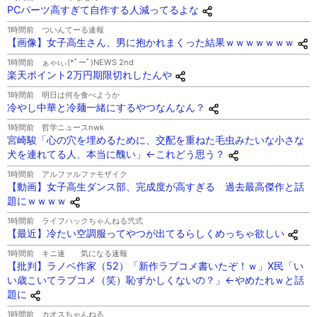
PCパーツ高すぎて自作する人減ってるよな
1時間前
ついんてーる速報
【画像】女子高生さん、男に抱かれまくった結果ｗｗｗｗｗｗｗ
1時間前
ぁゃιぃ(*ﾟーﾟ)NEWS 2nd
楽天ポイント2万円期限切れしたんや
1時間前
明日は何を食べようか
冷やし中華と冷麺一緒にするやつなんなん？
1時間前
哲学ニュースnwk
宮崎駿「心の穴を埋めるために、交配を重ねた毛虫みたいな小さな
犬を連れてる人、本当に醜い」←これどう思う？
1時間前
アルファルファモザイク
【動画】女子高生ダンス部、完成度が高すぎる 過去最高傑作と話
題にｗｗｗｗ
1時間前
ライフハックちゃんねる弐式
【最近】冷たい空調服ってやつが出てるらしくめっちゃ欲しい
1時間前
キニ速 気になる速報
【批判】ラノベ作家（52）「新作ラブコメ書いたぞ！ｗ」X民「い
い歳こいてラブコメ（笑）恥ずかしくないの？」←やめたれｗと話
題に
1時間前
カオスちゃんねる