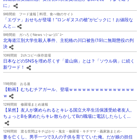
に」
9時間前
フード速報 | 料理、食べ物のサイト
「エヴァ」おせちが登場！“ロンギヌスの槍”がピックに！お値段な
んと…
9時間前
ガハろぐNewsヽ(･ω･)/ｽﾞｺｰ
北海道江別大学生殺人事件、主犯格の川口被告(19)に無期懲役の判
決
10時間前
2chコピペ保存道場
日本などのSNSを埋め尽くす「釜山病」とは？「ソウル病」に続く
新ワード！
11時間前
おる速
【動画】むちむチアガール、登場ｗｗｗｗｗｗｗｗｗｗｗｗｗｗｗ
ｗ
12時間前
修羅場まとめ速報
【呆然】友人が褒められるとキレる国立大卒生活保護受給者友人。
ちょっとBを褒めたらキレ散らかしてBの職場に電話したらしく…
12時間前
渡る世間はキチばかり - 鬼女・修羅場・キチママ・義家族まとめ-
妻を亡くし、男手一つで3人の子供を育てていた俺。だが娘の担任