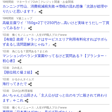
19時間前
マネーライフ2ch | クレジット関連・お金関係
カンニング竹山、消費税減税失敗→増税の流れ想像「次誰が総理や
りたいと思います？」
19時間前
V速ニュップ
高級豆腐ワイ「150g×2丁で250円か…高いけど美味そうだし一丁買
ってみるか！」
1日前
働くモノニュース : 人生VIP職人ブログwww
【有能】政府「トラックはサービスエリア利用有料化すればサボら
ず走るし流問題解決じゃね？」
1日前
為になる？質問ある？まとめ
マンションのベランダ菜園やってるけど質問ある？【プランター・
初心者】
1日前
2ch名人
【順位戦Ｃ級２組】
1日前
かるかんタイムズ
海行ってきたで
1日前
[2ch]お料理速報
みいちゃんと山田さん「主人公がぽっと出のモブに殺されて終わり
ます」←これ
1日前
働くモノニュース : 人生VIP職人ブログwww
専門家「日本車はダサい、見てて恥ずかしい」