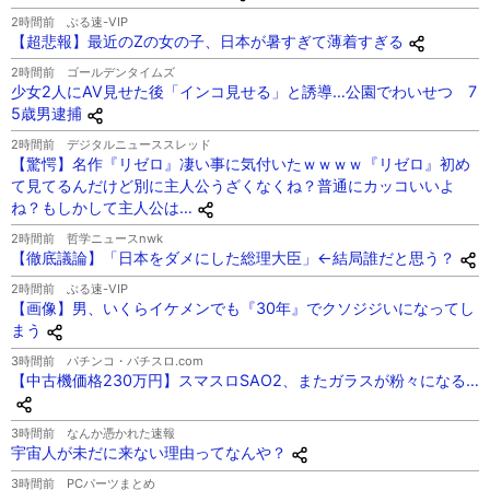
2時間前
ぶる速-VIP
【超悲報】最近のZの女の子、日本が暑すぎて薄着すぎる
2時間前
ゴールデンタイムズ
少女2人にAV見せた後「インコ見せる」と誘導…公園でわいせつ 7
5歳男逮捕
2時間前
デジタルニューススレッド
【驚愕】名作『リゼロ』凄い事に気付いたｗｗｗｗ『リゼロ』初め
て見てるんだけど別に主人公うざくなくね？普通にカッコいいよ
ね？もしかして主人公は…
2時間前
哲学ニュースnwk
【徹底議論】「日本をダメにした総理大臣」←結局誰だと思う？
2時間前
ぶる速-VIP
【画像】男、いくらイケメンでも『30年』でクソジジいになってし
まう
3時間前
パチンコ・パチスロ.com
【中古機価格230万円】スマスロSAO2、またガラスが粉々になる…
3時間前
なんか憑かれた速報
宇宙人が未だに来ない理由ってなんや？
3時間前
PCパーツまとめ