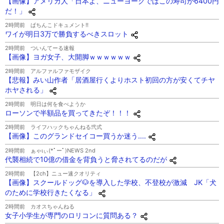
【画像】アメリカ人「日本よ、ニューヨークではこの寿司が6400円
だ！」
2時間前
ぱちんこドキュメント!!
ワイが明日3万で勝負するべきスロット
2時間前
ついんてーる速報
【画像】ヨガ女子、大開脚ｗｗｗｗｗｗ
2時間前
アルファルファモザイク
【悲報】みい山作者「居酒屋行くよりホスト初回の方が安くてチヤ
ホヤされる」
2時間前
明日は何を食べようか
ローソンで半額品を買ってきたぞ！！！
2時間前
ライフハックちゃんねる弐式
【画像】このグランドセイコー買うか迷う‥‥
2時間前
ぁゃιぃ(*ﾟーﾟ)NEWS 2nd
代襲相続で10億の借金を背負うと脅されてるのだが
2時間前
【2ch】ニュー速クオリティ
【画像】スクールドッグ🐶を導入した学校、不登校が激減 JK「犬
のために学校行きたくなる」
2時間前
カオスちゃんねる
女子小学生が専門のロリコンに質問ある？