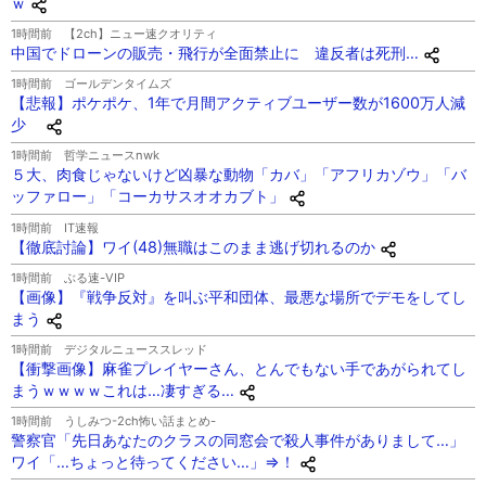
ｗ
1時間前
【2ch】ニュー速クオリティ
中国でドローンの販売・飛行が全面禁止に 違反者は死刑…
1時間前
ゴールデンタイムズ
【悲報】ポケポケ、1年で月間アクティブユーザー数が1600万人減
少
1時間前
哲学ニュースnwk
５大、肉食じゃないけど凶暴な動物「カバ」「アフリカゾウ」「バ
ッファロー」「コーカサスオオカブト」
1時間前
IT速報
【徹底討論】ワイ(48)無職はこのまま逃げ切れるのか
1時間前
ぶる速-VIP
【画像】『戦争反対』を叫ぶ平和団体、最悪な場所でデモをしてし
まう
1時間前
デジタルニューススレッド
【衝撃画像】麻雀プレイヤーさん、とんでもない手であがられてし
まうｗｗｗｗこれは…凄すぎる…
1時間前
うしみつ-2ch怖い話まとめ-
警察官「先日あなたのクラスの同窓会で殺人事件がありまして…」
ワイ「…ちょっと待ってください…」⇒！