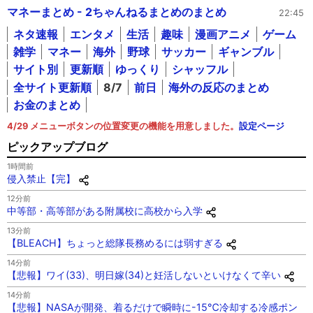
マネーまとめ - 2ちゃんねるまとめのまとめ
22:45
ネタ速報
エンタメ
生活
趣味
漫画アニメ
ゲーム
雑学
マネー
海外
野球
サッカー
ギャンブル
サイト別
更新順
ゆっくり
シャッフル
全サイト更新順
8/7
前日
海外の反応のまとめ
お金のまとめ
4/29 メニューボタンの位置変更の機能を用意しました。
設定ページ
ピックアップブログ
1時間前
侵入禁止【完】
12分前
中等部・高等部がある附属校に高校から入学
13分前
【BLEACH】ちょっと総隊長務めるには弱すぎる
14分前
【悲報】ワイ(33)、明日嫁(34)と妊活しないといけなくて辛い
14分前
【悲報】NASAが開発、着るだけで瞬時に-15℃冷却する冷感ポン