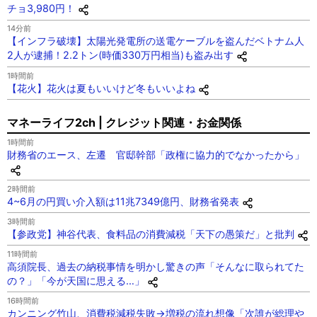
チョ3,980円！
14分前
【インフラ破壊】太陽光発電所の送電ケーブルを盗んだベトナム人
2人が逮捕！2.2トン(時価330万円相当)も盗み出す
1時間前
【花火】花火は夏もいいけど冬もいいよね
マネーライフ2ch | クレジット関連・お金関係
1時間前
財務省のエース、左遷 官邸幹部「政権に協力的でなかったから」
2時間前
4~6月の円買い介入額は11兆7349億円、財務省発表
3時間前
【参政党】神谷代表、食料品の消費減税「天下の愚策だ」と批判
11時間前
高須院長、過去の納税事情を明かし驚きの声「そんなに取られてた
の？」「今が天国に思える…」
16時間前
カンニング竹山、消費税減税失敗→増税の流れ想像「次誰が総理や