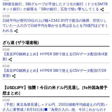
SBI新生銀行、SBIグループが手放したドコモの銀行（ドコモSMTB
ネット銀行）の顧客を「SBIの銀行」広告で狙い撃ちしてくる
2日前
日経平均が歴代10位の上げ幅+2342.91円で復活の狼煙、空売りし
ていた一人の力で日経平均を動かせる男は足もとを70億円ほどすく
われる
ざら速 (ザラ場速報)
3日前
【直近IPO銘柄まとめ】HYPER SBIで使えるCSVデータ配信(8/4更
新)
9日前
【直近IPO銘柄まとめ】HYPER SBIで使えるCSVデータ配信(7/29
更新)
【USD/JPY】強襲！今日の米ドル円見通し［fx外国為替予
想まとめ］
2日前
［予想］東京為替見通し＝ドル円、200日移動平均線超えの円買い
介入に要警戒 / 8月5日(水)■『為替介入の…他、今日これからのド