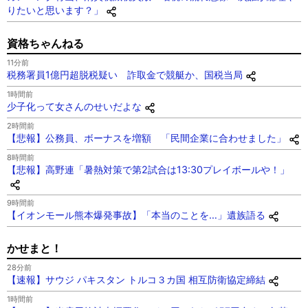
りたいと思います？」
資格ちゃんねる
11分前
税務署員1億円超脱税疑い 詐取金で競艇か、国税当局
1時間前
少子化って女さんのせいだよな
2時間前
【悲報】公務員、ボーナスを増額 「民間企業に合わせました」
8時間前
【悲報】高野連「暑熱対策で第2試合は13:30プレイボールや！」
9時間前
【イオンモール熊本爆発事故】「本当のことを…」遺族語る
かせまと！
28分前
【速報】サウジ パキスタン トルコ３カ国 相互防衛協定締結
1時間前