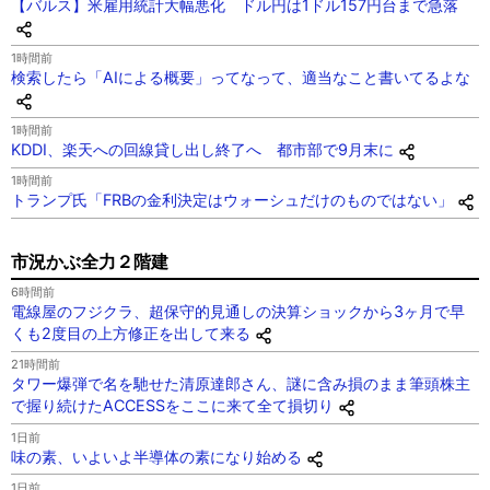
【バルス】米雇用統計大幅悪化 ドル円は1ドル157円台まで急落
1時間前
検索したら「AIによる概要」ってなって、適当なこと書いてるよな
1時間前
KDDI、楽天への回線貸し出し終了へ 都市部で9月末に
1時間前
トランプ氏「FRBの金利決定はウォーシュだけのものではない」
市況かぶ全力２階建
6時間前
電線屋のフジクラ、超保守的見通しの決算ショックから3ヶ月で早
くも2度目の上方修正を出して来る
21時間前
タワー爆弾で名を馳せた清原達郎さん、謎に含み損のまま筆頭株主
で握り続けたACCESSをここに来て全て損切り
1日前
味の素、いよいよ半導体の素になり始める
1日前