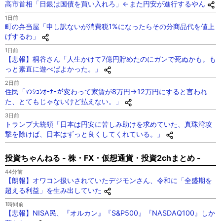
高市首相「日銀は国債を買い入れろ」←また円安が進行するやん
1日前
町の弁当屋「申し訳ないが消費税1%になったらその分商品代を値上
げするわ」
1日前
【悲報】桐谷さん「人生かけて7億円貯めたのにガンで死ぬかも。も
っと素直に遊べばよかった。」
2日前
住民「ﾏﾝｼｮﾝｵｰﾅｰが変わって家賃が8万円→12万円にすると言われ
た、とてもじゃないけど払えない。」
3日前
トランプ大統領「日本は円安に苦しみ助けを求めていた、真珠湾攻
撃を除けば、日本はずっと良くしてくれている。」
投資ちゃんねる - 株・FX・仮想通貨・投資2chまとめ -
44分前
【朗報】オワコン扱いされていたデジモンさん、令和に「全盛期を
超える利益」を生み出していた
1時間前
【悲報】NISA民、『オルカン』『S&P500』『NASDAQ100』しか