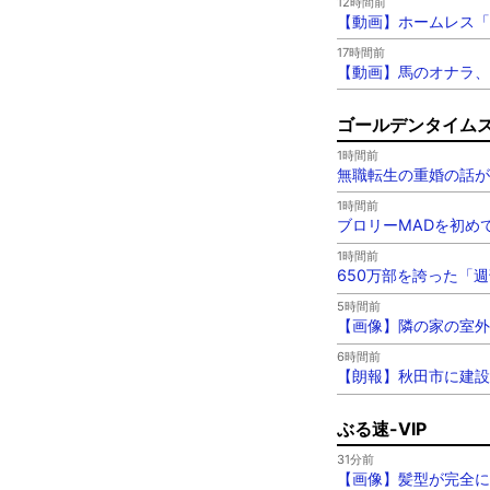
12時間前
【動画】ホームレス「
17時間前
【動画】馬のオナラ、
ゴールデンタイム
1時間前
無職転生の重婚の話が
1時間前
ブロリーMADを初め
1時間前
650万部を誇った「
5時間前
【画像】隣の家の室外
6時間前
【朗報】秋田市に建設
ぶる速-VIP
31分前
【画像】髪型が完全に