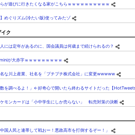
らが遊びに行きたくなる家がこちらｗｗｗｗｗｗｗｗｗｗ
】めぐりズム(冷たい版)使ってみたゾ
ザイク
人には定年があるのに、国会議員は何歳まで続けられるの？
eminiが大赤字ｗｗｗｗｗｗｗｗｗ
名な川上産業、社名を「プチプチ株式会社」に変更wwwww
数を調べるよ！」←好奇心で開いたら終わるサイトだった【HotTweet
ケモンカードは「小中学生にしか売らない」 転売対策の決断
中国人民と連帯して戦おー！悪政高市を打倒するぞー！」