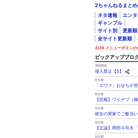
2ちゃんねるまとめ
ネタ速報
エンタ
ギャンブル
サイト別
更新順
全サイト更新順
4/29 メニューボタ
ピックアップブロ
3時間前
侵入禁止【5】
8分前
「エヴァ」おせちが登場
8分前
【悲報】ワイデブ（痛
9分前
彼女の実家でご飯頂い
9分前
【正論】岡田斗司夫「
9分前