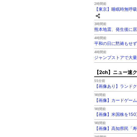
2時間前
【東京】睡眠時無呼吸
3時間前
熊本地震、発生後に居
4時間前
平和の日に黙祷もせず
4時間前
ジャンプストアで大量
【2ch】ニュー速
55分前
【画像あり】ランドク
1時間前
【画像】カードゲーム
1時間前
【画像】米国株を15
1時間前
【画像】高知県民「寿