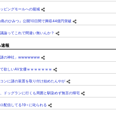
ッピングモールへの籠城
の島のひみつ』公開10日間で興収44億円突破
議論ってこれで間違い無いんか？
る速報
謎の神社」wwwwwww
て欲しいAV女優ｗｗｗｗｗｗｗ
コンに謎の装置を取り付け始めたんやが
、ドッグランに行くも周囲と馴染めず無言の帰宅
ロ配信してる19♀に叱られる