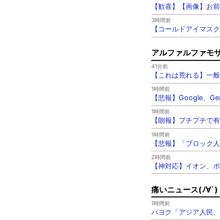
【歓喜】【画像】お前
3時間前
【コールドアイマスク
アルファルファモ
41分前
【これは荒れる】一般
1時間前
【悲報】Google、G
1時間前
【朗報】プチプチで有
1時間前
【悲報】「ブロック人
2時間前
【神対応】イオン、ポ
痛いニュース(ﾉ∀`)
1時間前
パヨク「アジア人民、