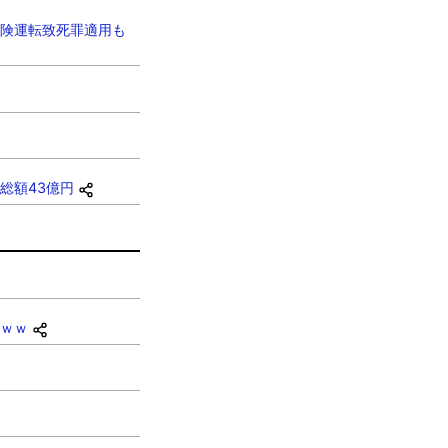
険運転致死罪適用も
総額43億円
ｗｗ