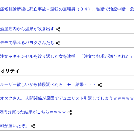
症候群診断後に死亡事故＝運転の無職男（３４）、独断で治療中断―危
酒屋店内から温泉が吹き出す
デモで暴れるパヨクさんたち
注文→キャンセルを繰り返した女を逮捕 「注文で欲求が満たされた」
クオリティ
ルーザー欲しいから値段調べたろ ← 結果・・・
オタクさん、人間関係が原因でデュエリスト引退してしまうｗｗｗｗｗ
0万円分買った結果がこちらｗｗｗｗ
司が届いたぞ」