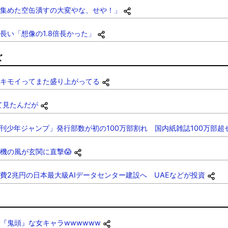
集めた空缶潰すの大変やな、せや！」
長い「想像の1.8倍長かった」
ズ
キモイってまた盛り上がってる
て見たんだが
週刊少年ジャンプ」発行部数が初の100万部割れ 国内紙雑誌100万部超
機の風が玄関に直撃😱
費2兆円の日本最大級AIデータセンター建設へ UAEなどが投資
『鬼頭』な女キャラwwwwww