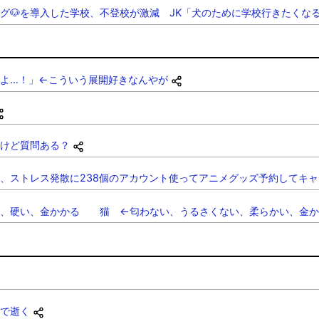
グ🐶を導入した学校、不登校が激減 JK「犬のために学校行きたくな
よ…！」←こういう展開好きなんやが
けど質問ある？
、ストレス発散に238個のアカウント使ってアニメグッズ予約してキ
い、硬い、金かかる 猫 ←匂わない、うるさくない、柔らかい、金か
で逝く