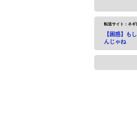
転送サイト：ネギ
【困惑】もし
んじゃね