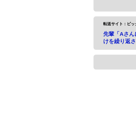
転送サイト：ピッ
先輩「Aさん
けを繰り返さ