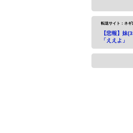
転送サイト：ネギ
【悲報】妹(
「ええよ」