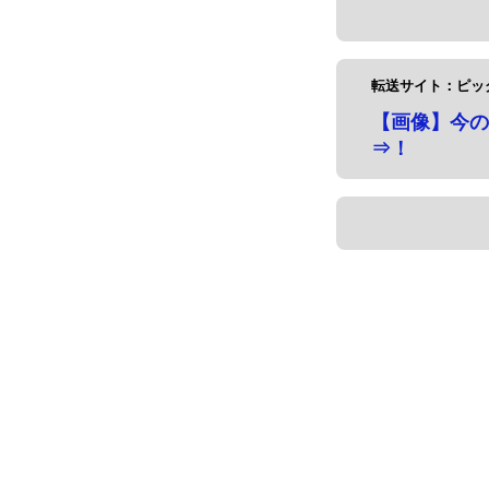
転送サイト：ピッ
【画像】今の
⇒！