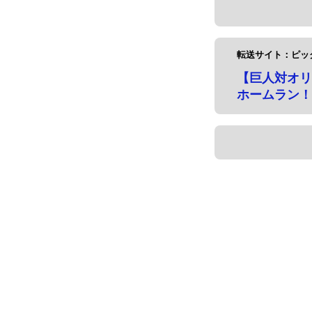
転送サイト：ピッ
【巨人対オリ
ホームラン！