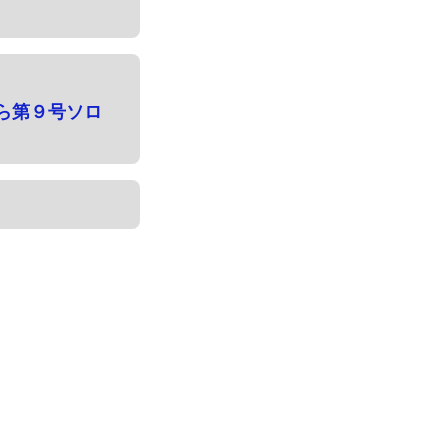
ら第９号ソロ