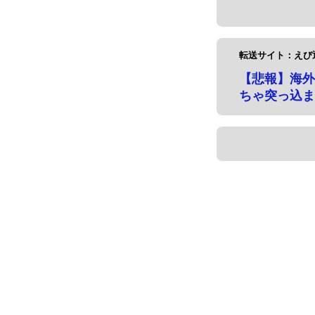
転送サイト：えび
【悲報】海外
ちゃ突っ込ま