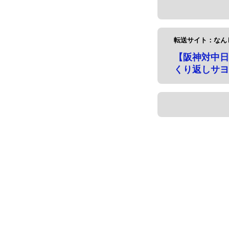
転送サイト：なん
【阪神対中日
くり返しサヨ