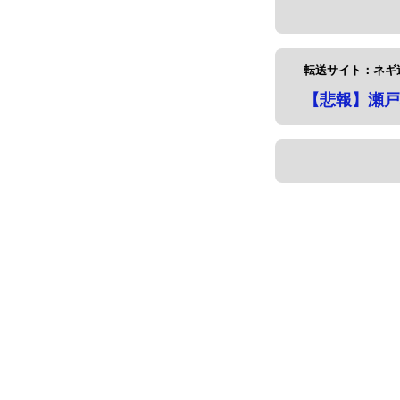
転送サイト：ネギ
【悲報】瀬戸