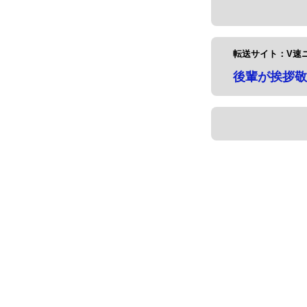
転送サイト：V速
後輩が挨拶敬