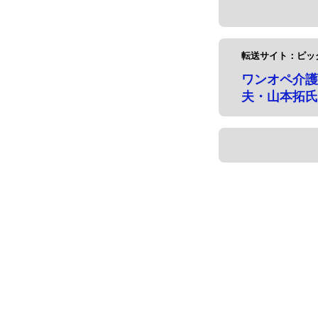
転送サイト：ピッ
ワンオペ介護
夫・山本拓氏