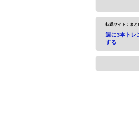
転送サイト：まと
週に3本トレ
する