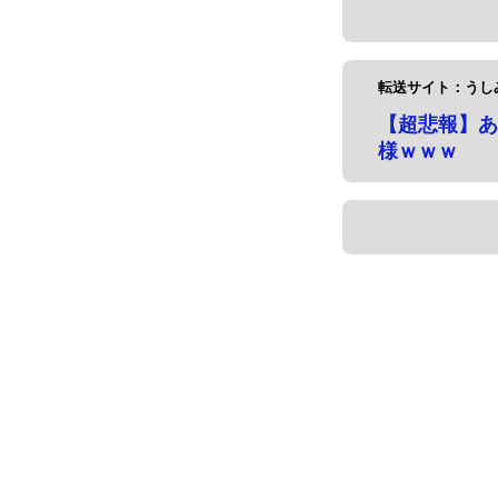
転送サイト：うしみ
【超悲報】あ
様ｗｗｗ