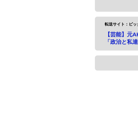
転送サイト：ピッ
【芸能】元A
「政治と私達