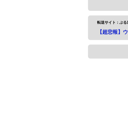
転送サイト：ぶる速
【超悲報】ウ