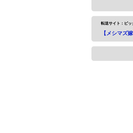
転送サイト：ピッ
【メシマズ嫁