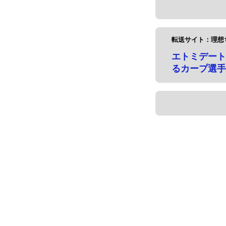
転送サイト：理想
エトミデート
るカープ選手