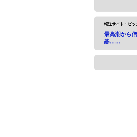
転送サイト：ピッ
最高潮から信
碁……