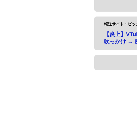
転送サイト：ピッ
【炎上】VT
吹っかけ →