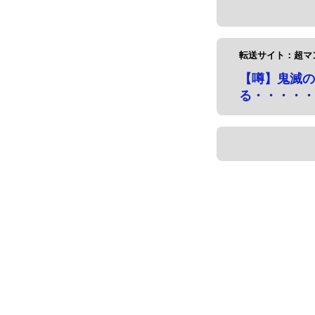
転送サイト：超マ
【噂】鬼滅の
る・・・・・