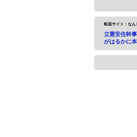
転送サイト：なん
立憲安住幹事
がはるかに本