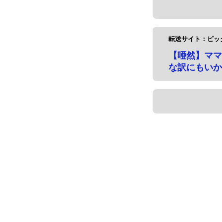
転送サイト：ピッ
【唖然】ママ
な訳にもいか